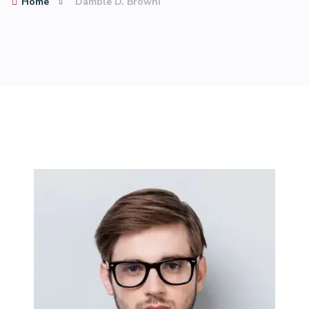
Home
Damble D. Browni